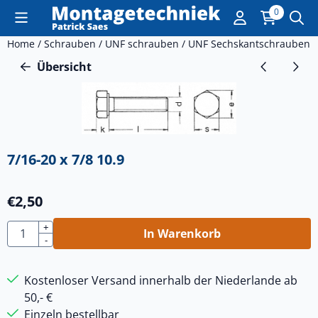
Cookie-Einstellungen sind derzeit geschlossen.
0
Home
/
Schrauben
/
UNF schrauben
/
UNF Sechskantschrauben
/
Übersicht
7/16-20 x 7/8 10.9
€
2,50
Anzahl
+
In Warenkorb
-
Kostenloser Versand innerhalb der Niederlande ab
50,- €
Einzeln bestellbar