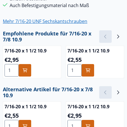
Auch Befestigungsmaterial nach Maß
Mehr 7/16-20 UNF Sechskantschrauben
Empfohlene Produkte für
7/16-20 x
7/8 10.9
7/16-20 x 1 1/2 10.9
7/16-20 x 1 1/2 10.9
Preis: 2,95
Preis: 2,55
€2,95
€2,55
Anzahl wählen für 7/16-20 x 1 1/2 10.9
Anzahl wählen für 7/16-20 x 
Alternative Artikel für
7/16-20 x 7/8
10.9
7/16-20 x 1 1/2 10.9
7/16-20 x 1 1/2 10.9
Preis: 2,55
Preis: 2,95
€2,55
€2,95
Anzahl wählen für 7/16-20 x 1 1/2 10.9
Anzahl wählen für 7/16-20 x 