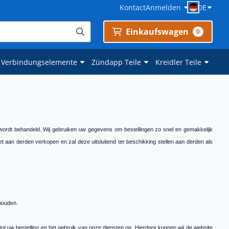
Kontact
Anmelden
DE
Einkaufswagen
0
 Verbindungselemente
Zündapp Teile
Kreidler Teile
k wordt behandeld. Wij gebruiken uw gegevens om bestellingen zo snel en gemakkelijk
t aan derden verkopen en zal deze uitsluitend ter beschikking stellen aan derden als
 houden.
t uw bestelling en het gebruik van onze diensten op. Hierdoor kunnen wij de website