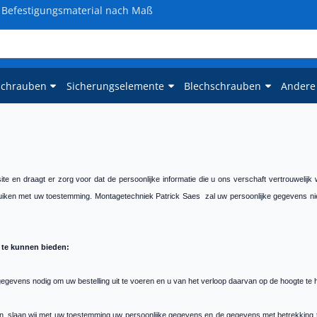
Befestigungsmaterial nach Maß
schrauben
Sicherungselemente
Blechschrauben
Andere
ite en draagt er zorg voor dat de persoonlijke informatie die u ons verschaft vertrouwelij
ebruiken met uw toestemming. Montagetechniek Patrick Saes zal uw persoonlijke gegevens nie
 te kunnen bieden:
gegevens nodig om uw bestelling uit te voeren en u van het verloop daarvan op de hoogte te
jn, slaan wij met uw toestemming uw persoonlijke gegevens en de gegevens met betrekking to