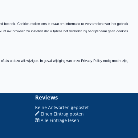
d bezoek. Cookies stellen ons in staat om informatie te verzamelen over het gebruik
nt uw browser zo instellen dat u tijdens het winkelen bij bedrijfsnaam geen cookies
als u deze wilt wijzigen. In geval wijziging van onze Privacy Policy nodig mocht zijn,
Reviews
Keine Antworten gepostet
Einen Eintrag posten
Alle Einträge lesen