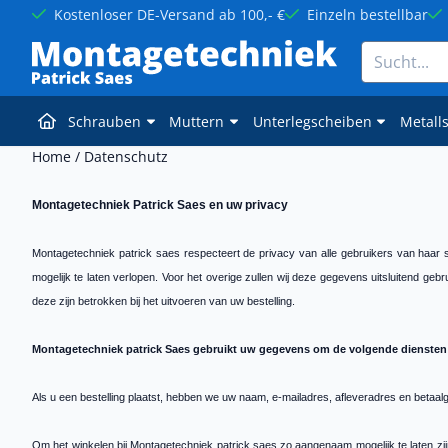
Cookie-Einstellungen sind derzeit geschlossen.
Kostenloser DE-Versand ab 100,- €
Einzeln bestellbar
Suche
Schrauben
Muttern
Unterlegscheiben
Metall
Home
/
Datenschutz
Montagetechniek Patrick Saes en uw privacy
Montagetechniek patrick saes respecteert de privacy van alle gebruikers van haar s
mogelijk te laten verlopen. Voor het overige zullen wij deze gegevens uitsluitend g
deze zijn betrokken bij het uitvoeren van uw bestelling.
Montagetechniek patrick Saes gebruikt uw gegevens om de volgende diensten
Als u een bestelling plaatst, hebben we uw naam, e-mailadres, afleveradres en betaal
Om het winkelen bij Montagetechniek patrick saes zo aangenaam mogelijk te laten zi