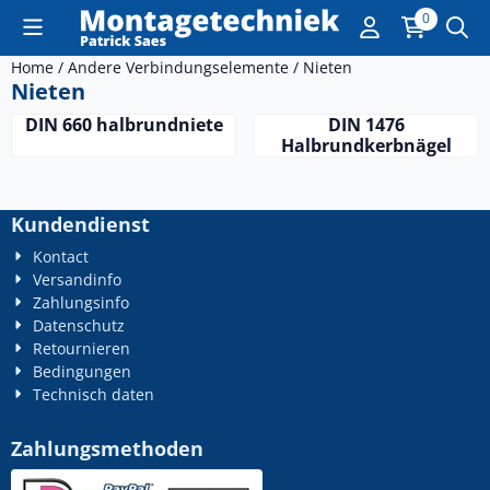
Cookie-Einstellungen sind derzeit geschlossen.
0
Home
/
Andere Verbindungselemente
/
Nieten
Nieten
DIN 660 halbrundniete
DIN 1476
Halbrundkerbnägel
Kundendienst
Kontact
Versandinfo
Zahlungsinfo
Datenschutz
Retournieren
Bedingungen
Technisch daten
Zahlungsmethoden