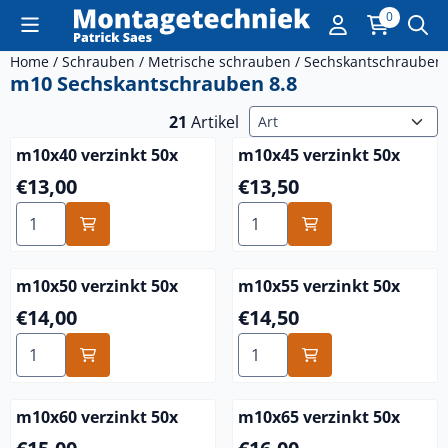
Cookie-Einstellungen sind derzeit geschlossen.
0
Home
/
Schrauben
/
Metrische schrauben
/
Sechskantschrauben
m10 Sechskantschrauben 8.8
Sortiermethode
21
Artikel
m10x40 verzinkt 50x
m10x45 verzinkt 50x
Preis: 13,00
Preis: 13,50
€13,00
€13,50
Anzahl wählen für m10x40 verzinkt 50x
Anzahl wählen für m10x45 v
m10x50 verzinkt 50x
m10x55 verzinkt 50x
Preis: 14,00
Preis: 14,50
€14,00
€14,50
Anzahl wählen für m10x50 verzinkt 50x
Anzahl wählen für m10x55 v
m10x60 verzinkt 50x
m10x65 verzinkt 50x
Preis: 15,00
Preis: 16,00