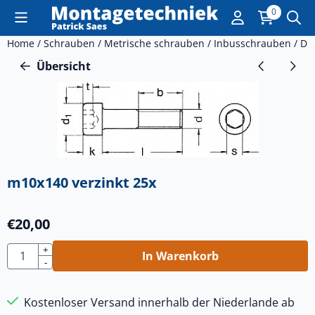
Cookie-Einstellungen sind derzeit geschlossen.
0
Home
/
Schrauben
/
Metrische schrauben
/
Inbusschrauben
/
DI
Übersicht
m10x140 verzinkt 25x
€
20,00
Anzahl
+
In Warenkorb
-
Kostenloser Versand innerhalb der Niederlande ab