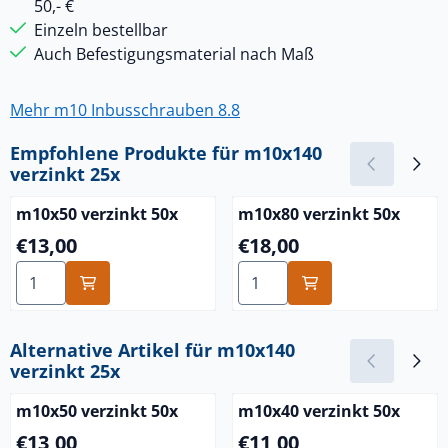
50,- €
Einzeln bestellbar
Auch Befestigungsmaterial nach Maß
Mehr m10 Inbusschrauben 8.8
Empfohlene Produkte für
m10x140
verzinkt 25x
m10x50 verzinkt 50x
m10x80 verzinkt 50x
Preis: 13,00
Preis: 18,00
€13,00
€18,00
Anzahl wählen für m10x50 verzinkt 50x
Anzahl wählen für m10x80 v
Alternative Artikel für
m10x140
verzinkt 25x
m10x50 verzinkt 50x
m10x40 verzinkt 50x
Preis: 13,00
Preis: 11,00
€13,00
€11,00