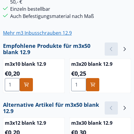
50,- €
Einzeln bestellbar
Auch Befestigungsmaterial nach Maß
Mehr m3 Inbusschrauben 12.9
Empfohlene Produkte für
m3x50
blank 12.9
m3x10 blank 12.9
m3x20 blank 12.9
Preis: 0,20
Preis: 0,25
€0,20
€0,25
Anzahl wählen für m3x10 blank 12.9
Anzahl wählen für m3x20 bl
Alternative Artikel für
m3x50 blank
12.9
m3x12 blank 12.9
m3x30 blank 12.9
Preis: 0,20
Preis: 0,30
€0,20
€0,30