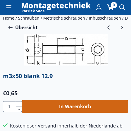
Cookie-Einstellungen sind derzeit geschlossen.
0
Home
/
Schrauben
/
Metrische schrauben
/
Inbusschrauben
/
DI
Übersicht
m3x50 blank 12.9
€
0,65
Anzahl
+
In Warenkorb
-
Kostenloser Versand innerhalb der Niederlande ab