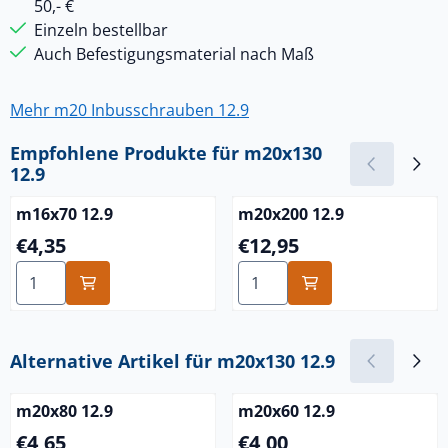
50,- €
Einzeln bestellbar
Auch Befestigungsmaterial nach Maß
Mehr m20 Inbusschrauben 12.9
Empfohlene Produkte für
m20x130
12.9
m16x70 12.9
m20x200 12.9
Preis: 4,35
Preis: 12,95
€4,35
€12,95
Anzahl wählen für m16x70 12.9
Anzahl wählen für m20x200 
Alternative Artikel für
m20x130 12.9
m20x80 12.9
m20x60 12.9
Preis: 4,65
Preis: 4,00
€4,65
€4,00