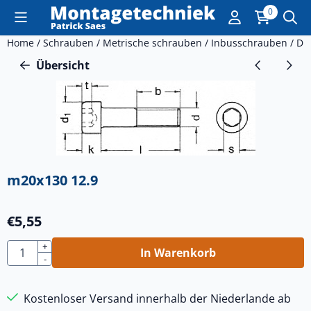
Cookie-Einstellungen sind derzeit geschlossen.
0
Home
/
Schrauben
/
Metrische schrauben
/
Inbusschrauben
/
DI
Übersicht
m20x130 12.9
€
5,55
Anzahl
+
In Warenkorb
-
Kostenloser Versand innerhalb der Niederlande ab