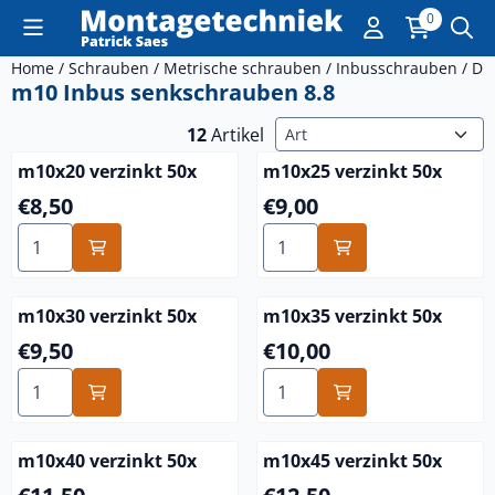
Cookie-Einstellungen sind derzeit geschlossen.
0
Home
/
Schrauben
/
Metrische schrauben
/
Inbusschrauben
/
DI
m10 Inbus senkschrauben 8.8
Sortiermethode
12
Artikel
m10x20 verzinkt 50x
m10x25 verzinkt 50x
Preis: 8,50
Preis: 9,00
€8,50
€9,00
Anzahl wählen für m10x20 verzinkt 50x
Anzahl wählen für m10x25 v
m10x30 verzinkt 50x
m10x35 verzinkt 50x
Preis: 9,50
Preis: 10,00
€9,50
€10,00
Anzahl wählen für m10x30 verzinkt 50x
Anzahl wählen für m10x35 v
m10x40 verzinkt 50x
m10x45 verzinkt 50x
Preis: 11,50
Preis: 12,50