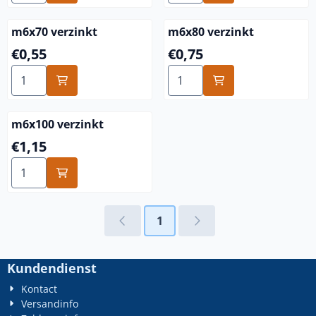
m6x70 verzinkt
m6x80 verzinkt
Preis: 0,55
Preis: 0,75
€0,55
€0,75
Anzahl wählen für m6x70 verzinkt
Anzahl wählen für m6x80 ve
m6x100 verzinkt
Preis: 1,15
€1,15
Anzahl wählen für m6x100 verzinkt
1
Kundendienst
Kontact
Versandinfo