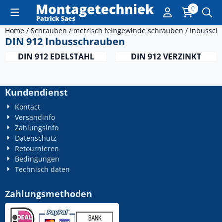
Cookie-Einstellungen sind derzeit geschlossen.
0
Home
/
Schrauben
/
metrisch feingewinde schrauben
/
Inbussch
DIN 912 Inbusschrauben
DIN 912 EDELSTAHL
DIN 912 VERZINKT
Kundendienst
Kontact
Versandinfo
Zahlungsinfo
Datenschutz
Retournieren
Bedingungen
Technisch daten
Zahlungsmethoden