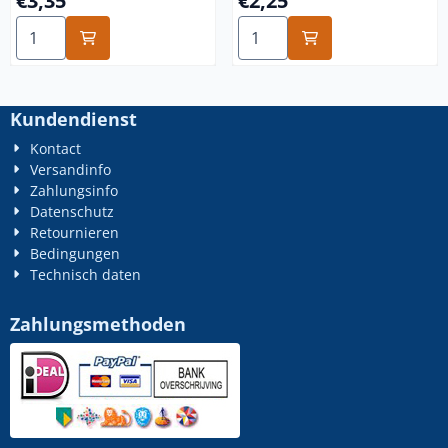
€3,35
€2,25
Anzahl wählen für 3/4-10 unc edelstahl A4
Anzahl wählen für 1/2-13 un
Kundendienst
Kontact
Versandinfo
Zahlungsinfo
Datenschutz
Retournieren
Bedingungen
Technisch daten
Zahlungsmethoden