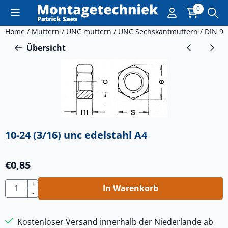
Cookie-Einstellungen sind derzeit geschlossen.
0
Home
/
Muttern
/
UNC muttern
/
UNC Sechskantmuttern
/
DIN 93
Übersicht
10-24 (3/16) unc edelstahl A4
€
0,85
Anzahl
+
In Warenkorb
-
Kostenloser Versand innerhalb der Niederlande ab