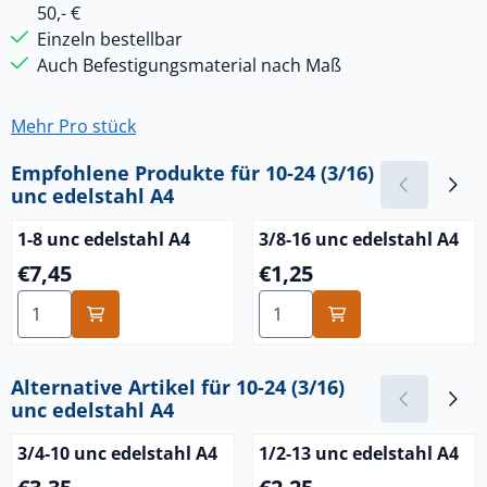
50,- €
Einzeln bestellbar
Auch Befestigungsmaterial nach Maß
Mehr Pro stück
Empfohlene Produkte für
10-24 (3/16)
unc edelstahl A4
1-8 unc edelstahl A4
3/8-16 unc edelstahl A4
Preis: 7,45
Preis: 1,25
€7,45
€1,25
Anzahl wählen für 1-8 unc edelstahl A4
Anzahl wählen für 3/8-16 un
Alternative Artikel für
10-24 (3/16)
unc edelstahl A4
3/4-10 unc edelstahl A4
1/2-13 unc edelstahl A4
Preis: 3,35
Preis: 2,25