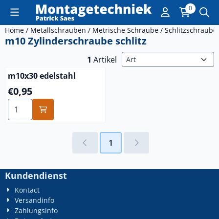
Cookie-Einstellungen sind derzeit geschlossen.
0
Home
/
Metallschrauben
/
Metrische Schraube
/
Schlitzschraube
m10 Zylinderschraube schlitz
Sortiermethode
1
Artikel
m10x30 edelstahl
Preis: 0,95
€0,95
Anzahl wählen für m10x30 edelstahl
1
Kundendienst
Kontact
Versandinfo
Zahlungsinfo