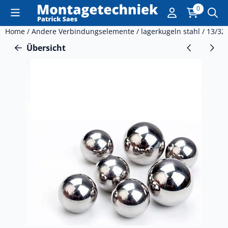
Cookie-Einstellungen sind derzeit geschlossen.
0
Home
/
Andere Verbindungselemente
/
lagerkugeln stahl
/
13/32 
Übersicht