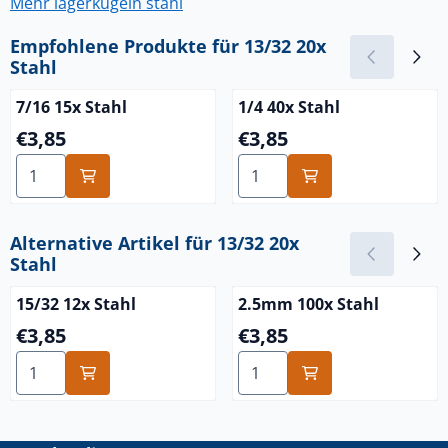
Mehr lagerkugeln stahl
Empfohlene Produkte für
13/32 20x
Stahl
7/16 15x Stahl
1/4 40x Stahl
Preis: 3,85
Preis: 3,85
€3,85
€3,85
Anzahl wählen für 7/16 15x Stahl
Anzahl wählen für 1/4 40x S
Alternative Artikel für
13/32 20x
Stahl
15/32 12x Stahl
2.5mm 100x Stahl
Preis: 3,85
Preis: 3,85
€3,85
€3,85
Anzahl wählen für 15/32 12x Stahl
Anzahl wählen für 2.5mm 10