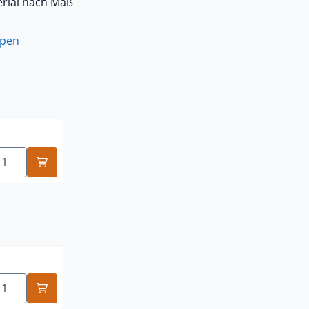
rial nach Maß
ppen
nzahl wählen für schwarz
nzahl wählen für schwarz