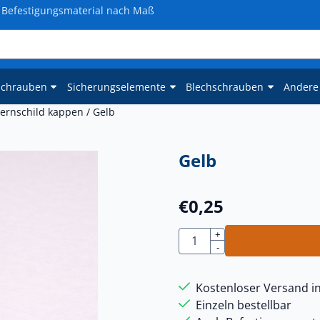
Befestigungsmaterial nach Maß
schrauben
Sicherungselemente
Blechschrauben
Andere
rnschild kappen
/
Gelb
Gelb
€
0,25
Anzahl
+
-
Kostenloser Versand in
Einzeln bestellbar