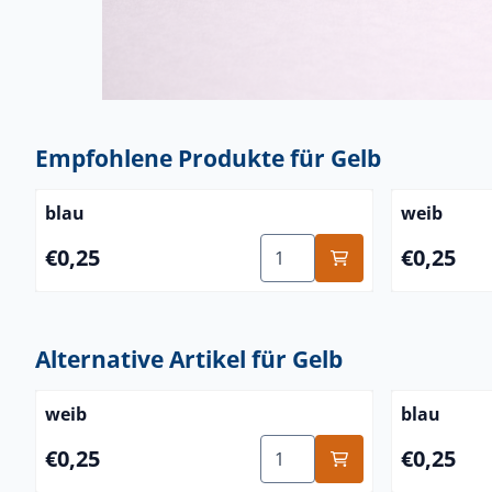
Empfohlene Produkte für
Gelb
blau
weib
Anzahl wählen für blau
Preis: 0,25
Preis: 0,25
€0,25
€0,25
Alternative Artikel für
Gelb
weib
blau
Anzahl wählen für weib
Preis: 0,25
Preis: 0,25
€0,25
€0,25