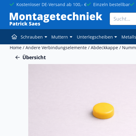
Cookie-Einstellungen sind derzeit geschlossen.
Kostenloser DE-Versand ab 100,- €
Einzeln bestellbar
Suche
Schrauben
Muttern
Unterlegscheiben
Metall
Home
/
Andere Verbindungselemente
/
Abdeckkappe
/
Numme
Übersicht