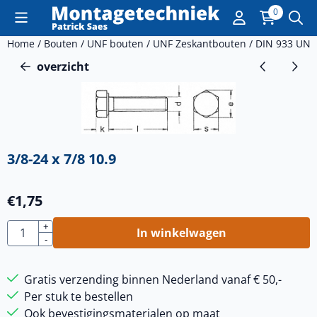
Cookievoorkeuren zijn momenteel gesloten.
0
Home
/
Bouten
/
UNF bouten
/
UNF Zeskantbouten
/
DIN 933 UNF
overzicht
3/8-24 x 7/8 10.9
€
1,75
Aantal
+
In winkelwagen
-
Gratis verzending binnen Nederland vanaf € 50,-
Per stuk te bestellen
Ook bevestigingsmaterialen op maat