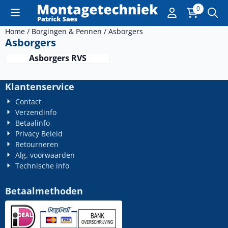
Cookievoorkeuren zijn momenteel gesloten.
0
Home
/
Borgingen & Pennen
/
Asborgers
Asborgers
Asborgers RVS
Klantenservice
Contact
Verzendinfo
Betaalinfo
Privacy Beleid
Retourneren
Alg. voorwaarden
Technische info
Betaalmethoden