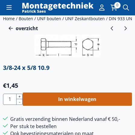
Cookievoorkeuren zijn momenteel gesloten.
0
Home
/
Bouten
/
UNF bouten
/
UNF Zeskantbouten
/
DIN 933 UNF
overzicht
3/8-24 x 5/8 10.9
€
1,45
Aantal
+
In winkelwagen
-
Gratis verzending binnen Nederland vanaf € 50,-
Per stuk te bestellen
Ook bevestigingsmaterialen op maat