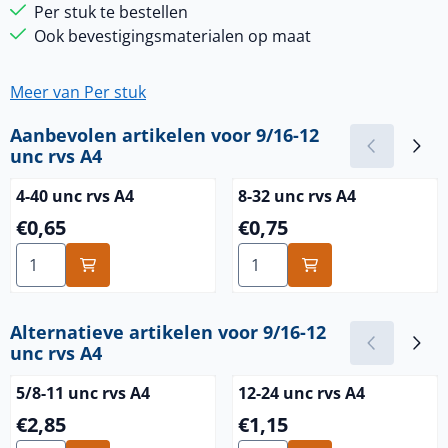
Per stuk te bestellen
Ook bevestigingsmaterialen op maat
Meer van Per stuk
Aanbevolen artikelen voor
9/16-12
unc rvs A4
4-40 unc rvs A4
8-32 unc rvs A4
Prijs: 0,65
Prijs: 0,75
€0,65
€0,75
Aantal kiezen voor 4-40 unc rvs A4
Aantal kiezen voor 8-32 unc
Alternatieve artikelen voor
9/16-12
unc rvs A4
5/8-11 unc rvs A4
12-24 unc rvs A4
Prijs: 2,85
Prijs: 1,15
€2,85
€1,15