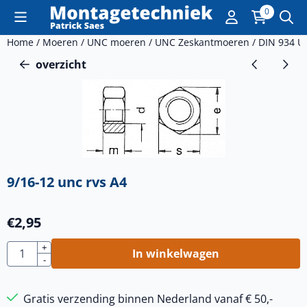
Cookievoorkeuren zijn momenteel gesloten.
0
Home
/
Moeren
/
UNC moeren
/
UNC Zeskantmoeren
/
DIN 934 U
overzicht
9/16-12 unc rvs A4
€
2,95
Aantal
+
In winkelwagen
-
Gratis verzending binnen Nederland vanaf € 50,-