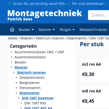
Cookievoorkeuren zijn momenteel gesloten.
Gratis NL-verzending vanaf €50,-
Per stuk bestelbaar
Zoeken
Bouten
Moeren
Ringen
Metaalschroeven
Home
/
Moeren
/
Metrisch moeren
/
Dopmoeren
/
DIN 1587 
Per stuk
Categorieën
Assortimentsdozen UNC / UNF
Assortimentsdozen
Bouten
m3 rvs A4
Moeren
Metrisch moeren
Prijs: 0,30
€0,30
Zeskantmoeren
Borgmoeren
Flensmoeren
m8 rvs A4
Dopmoeren
DIN 1587 Dopmoer
Prijs: 0,45
€0,45
DIN 1587 RVS
DIN 1587 RVS A4