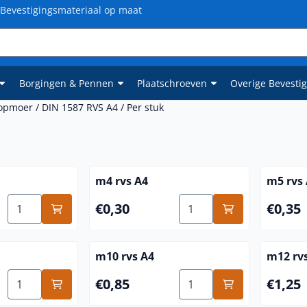
Bevestigingsmateriaal op maat
Borgingen & Pennen
Plaatschroeven
Overige Bevesti
Dopmoer
/
DIN 1587 RVS A4
/
Per stuk
m4 rvs A4
m5 rvs
Aantal kiezen voor m3 rvs A4
Aantal kiezen voor m4 rv
Prijs: 0,30
Prijs: 0,
€0,30
€0,35
m10 rvs A4
m12 rv
Aantal kiezen voor m8 rvs A4
Aantal kiezen voor m10 r
Prijs: 0,85
Prijs: 1,
€0,85
€1,25