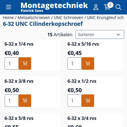
Cookievoorkeuren zijn momenteel gesloten.
0
Home
/
Metaalschroeven
/
UNC Schroeven
/
UNC Kruisgleuf schr
6-32 UNC Cilinderkopschroef
Sorteermethode
15
Artikelen
6-32 x 1/4 rvs
6-32 x 5/16 rvs
Prijs: 0,40
Prijs: 0,45
€0,40
€0,45
Aantal kiezen voor 6-32 x 1/4 rvs
Aantal kiezen voor 6-32 x 5/
6-32 x 3/8 rvs
6-32 x 1/2 rvs
Prijs: 0,50
Prijs: 0,50
€0,50
€0,50
Aantal kiezen voor 6-32 x 3/8 rvs
Aantal kiezen voor 6-32 x 1/
6-32 x 5/8 rvs
6-32 x 3/4 rvs
Prijs: 0,55
Prijs: 0,60