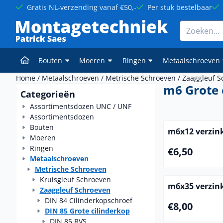
Cookievoorkeuren zijn momenteel gesloten.
Gratis NL-verzending vanaf €50,-
Per stuk bestelbaar
Zoeken
Bouten
Moeren
Ringen
Metaalschroeven
Home
/
Metaalschroeven
/
Metrische Schroeven
/
Zaaggleuf S
m6 Grote 
Categorieën
Assortimentsdozen UNC / UNF
Assortimentsdozen
Bouten
m6x12 verzink
Moeren
Ringen
Prijs: 6,50
€6,50
Metaalschroeven
Metrische Schroeven
Kruisgleuf Schroeven
m6x35 verzink
Zaaggleuf Schroeven
DIN 84 Cilinderkopschroef
Prijs: 8,00
€8,00
DIN 85 Grote cilinderkop
DIN 85 RVS