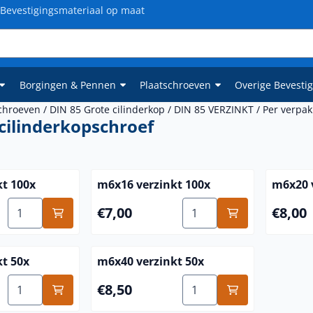
Bevestigingsmateriaal op maat
Borgingen & Pennen
Plaatschroeven
Overige Bevesti
chroeven
/
DIN 85 Grote cilinderkop
/
DIN 85 VERZINKT
/
Per verpak
cilinderkopschroef
t 100x
m6x16 verzinkt 100x
m6x20 
Aantal kiezen voor m6x12 verzinkt 100x
Aantal kiezen voor m6x16
Prijs: 7,00
Prijs: 8,
€7,00
€8,00
t 50x
m6x40 verzinkt 50x
Aantal kiezen voor m6x35 verzinkt 50x
Aantal kiezen voor m6x40
Prijs: 8,50
€8,50