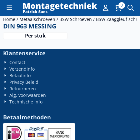
Cookievoorkeuren zijn momenteel gesloten.
0
Home
/
Metaalschroeven
/
BSW Schroeven
/
BSW Zaaggleuf schr
DIN 963 MESSING
Per stuk
Klantenservice
Contact
Verzendinfo
Betaalinfo
Privacy Beleid
Retourneren
Alg. voorwaarden
Technische info
Betaalmethoden