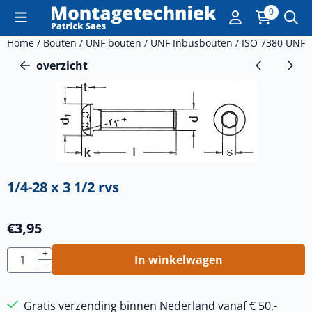
Cookievoorkeuren zijn momenteel gesloten.
0
Home
/
Bouten
/
UNF bouten
/
UNF Inbusbouten
/
ISO 7380 UNF 
overzicht
1/4-28 x 3 1/2 rvs
€
3,95
Aantal
+
In winkelwagen
-
Gratis verzending binnen Nederland vanaf € 50,-