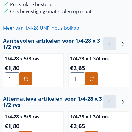
Per stuk te bestellen
Ook bevestigingsmaterialen op maat
Meer van 1/4-28 UNF Inbus bolkop
Aanbevolen artikelen voor
1/4-28 x 3
1/2 rvs
1/4-28 x 5/8 rvs
1/4-28 x 1 3/4 rvs
Prijs: 1,80
Prijs: 2,65
€1,80
€2,65
Aantal kiezen voor 1/4-28 x 5/8 rvs
Aantal kiezen voor 1/4-28 x 
Alternatieve artikelen voor
1/4-28 x 3
1/2 rvs
1/4-28 x 5/8 rvs
1/4-28 x 1 3/4 rvs
Prijs: 1,80
Prijs: 2,65
€1,80
€2,65