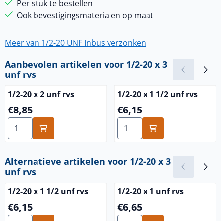
Per stuk te bestellen
Ook bevestigingsmaterialen op maat
Meer van 1/2-20 UNF Inbus verzonken
Aanbevolen artikelen voor
1/2-20 x 3
unf rvs
1/2-20 x 2 unf rvs
1/2-20 x 1 1/2 unf rvs
Prijs: 8,85
Prijs: 6,15
€8,85
€6,15
Aantal kiezen voor 1/2-20 x 2 unf rvs
Aantal kiezen voor 1/2-20 x 
Alternatieve artikelen voor
1/2-20 x 3
unf rvs
1/2-20 x 1 1/2 unf rvs
1/2-20 x 1 unf rvs
Prijs: 6,15
Prijs: 6,65
€6,15
€6,65
Aantal kiezen voor 1/2-20 x 1 1/2 unf rvs
Aantal kiezen voor 1/2-20 x 