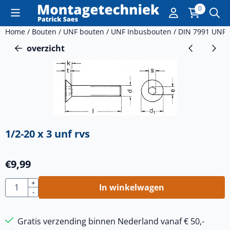
Cookievoorkeuren zijn momenteel gesloten.
0
Home
/
Bouten
/
UNF bouten
/
UNF Inbusbouten
/
DIN 7991 UNF 
overzicht
1/2-20 x 3 unf rvs
€
9,99
Aantal
+
In winkelwagen
-
Gratis verzending binnen Nederland vanaf € 50,-