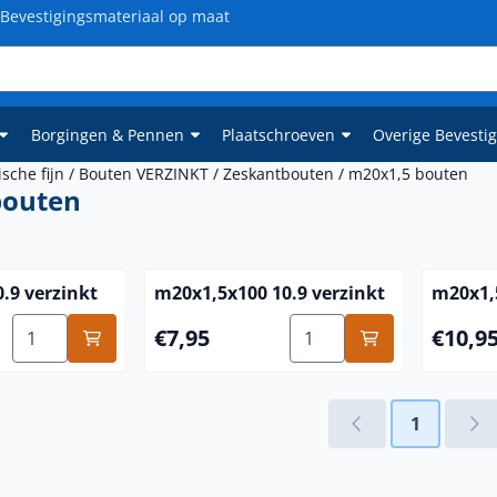
Bevestigingsmateriaal op maat
Borgingen & Pennen
Plaatschroeven
Overige Bevesti
sche fijn
/
Bouten VERZINKT
/
Zeskantbouten
/
m20x1,5 bouten
bouten
.9 verzinkt
m20x1,5x100 10.9 verzinkt
m20x1,5
Aantal kiezen voor m20x1,5x80 10.9 verzinkt
Aantal kiezen voor m20x1
Prijs: 7,95
Prijs: 1
€7,95
€10,9
1