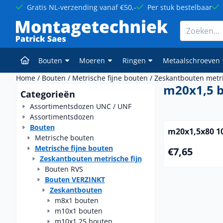
Cookievoorkeuren zijn momenteel gesloten.
Gratis NL-verzending vanaf €50,-
Per stuk bestelbaar
Zoeken
Bouten
Moeren
Ringen
Metaalschroeven
Home
/
Bouten
/
Metrische fijne bouten
/
Zeskantbouten metri
m20x1,5 
Categorieën
Assortimentsdozen UNC / UNF
Assortimentsdozen
Bouten
m20x1,5x80 10
Metrische bouten
Metrische fijne bouten
Prijs: 7,65
€7,65
Zeskantbouten metrische fijn
Bouten RVS
Bouten VERZINKT
Zeskantbouten
m8x1 bouten
m10x1 bouten
m10x1,25 bouten