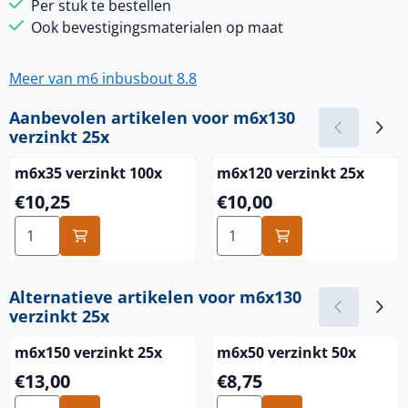
Per stuk te bestellen
Ook bevestigingsmaterialen op maat
Meer van m6 inbusbout 8.8
Aanbevolen artikelen voor
m6x130
verzinkt 25x
m6x35 verzinkt 100x
m6x120 verzinkt 25x
Prijs: 10,25
Prijs: 10,00
€10,25
€10,00
Aantal kiezen voor m6x35 verzinkt 100x
Aantal kiezen voor m6x120 v
Alternatieve artikelen voor
m6x130
verzinkt 25x
m6x150 verzinkt 25x
m6x50 verzinkt 50x
Prijs: 13,00
Prijs: 8,75
€13,00
€8,75
Aantal kiezen voor m6x150 verzinkt 25x
Aantal kiezen voor m6x50 ve