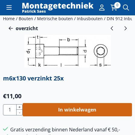
Cookievoorkeuren zijn momenteel gesloten.
0
Home
/
Bouten
/
Metrische bouten
/
Inbusbouten
/
DIN 912 Inbu
overzicht
m6x130 verzinkt 25x
€
11,00
Aantal
+
In winkelwagen
-
Gratis verzending binnen Nederland vanaf € 50,-