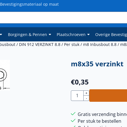
Bevestigingsmateriaal op maat
Borgingen & Pennen
Plaatschroeven
Overige Bevesti
nbusbout
/
DIN 912 VERZINKT 8.8
/
Per stuk
/
m8 Inbusbout 8.8
/
m8x
m8x35 verzinkt
€
0,35
Aantal
+
-
Gratis verzending binn
Per stuk te bestellen