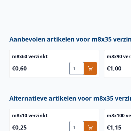
Aanbevolen artikelen voor
m8x35 verzi
m8x60 verzinkt
m8x90 ver
Aantal kiezen voor m8x60 ve
Prijs: 0,60
Prijs: 1,00
€0,60
€1,00
Alternatieve artikelen voor
m8x35 verzi
m8x10 verzinkt
m8x100 ve
Aantal kiezen voor m8x10 ve
Prijs: 0,25
Prijs: 1,15
€0,25
€1,15