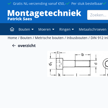
Cookievoorkeuren zijn momenteel gesloten.
Gratis NL-verzending vanaf €50,-
Per stuk bestelbaar
Zoeken
Bouten
Moeren
Ringen
Metaalschroeven
Home
/
Bouten
/
Metrische bouten
/
Inbusbouten
/
DIN 912 I
overzicht