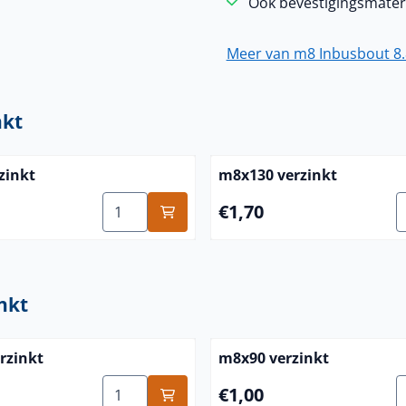
Ook bevestigingsmater
Meer van m8 Inbusbout 8.
nkt
zinkt
m8x130 verzinkt
rzinkt
Aantal kiezen voor m8x90 verzinkt
A
Prijs: 1,70
€1,70
nkt
rzinkt
m8x90 verzinkt
rzinkt
Aantal kiezen voor m8x100 verzinkt
A
Prijs: 1,00
€1,00