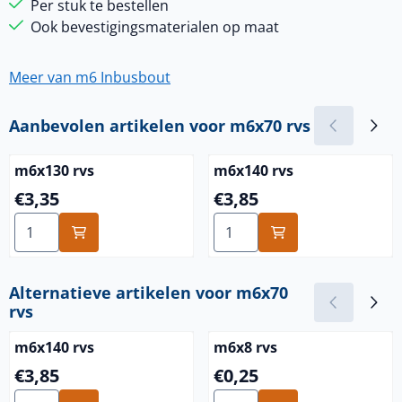
Per stuk te bestellen
Ook bevestigingsmaterialen op maat
Meer van m6 Inbusbout
Aanbevolen artikelen voor
m6x70 rvs
m6x130 rvs
m6x140 rvs
Prijs: 3,35
Prijs: 3,85
€3,35
€3,85
Aantal kiezen voor m6x130 rvs
Aantal kiezen voor m6x140 
Alternatieve artikelen voor
m6x70
rvs
m6x140 rvs
m6x8 rvs
Prijs: 3,85
Prijs: 0,25
€3,85
€0,25
Aantal kiezen voor m6x140 rvs
Aantal kiezen voor m6x8 rvs