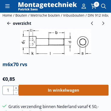
Cookievoorkeuren zijn momenteel gesloten.
0
Home
/
Bouten
/
Metrische bouten
/
Inbusbouten
/
DIN 912 Inbu
overzicht
m6x70 rvs
€
0,85
Aantal
+
In winkelwagen
-
Gratis verzending binnen Nederland vanaf € 50,-