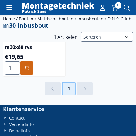
Cookievoorkeuren zijn momenteel gesloten.
0
Home
/
Bouten
/
Metrische bouten
/
Inbusbouten
/
DIN 912 Inbu
m30 Inbusbout
Sorteermethode
1
Artikelen
m30x80 rvs
Prijs: 19,65
€19,65
Aantal kiezen voor m30x80 rvs
1
Klantenservice
Contact
Verzendinfo
Betaalinfo