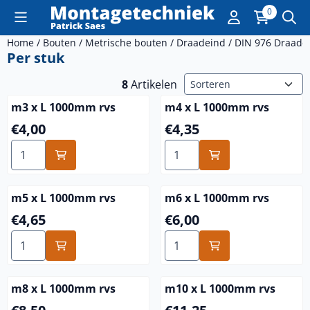
Cookievoorkeuren zijn momenteel gesloten.
0
Home
/
Bouten
/
Metrische bouten
/
Draadeind
/
DIN 976 Draade
Per stuk
Sorteermethode
8
Artikelen
m3 x L 1000mm rvs
m4 x L 1000mm rvs
Prijs: 4,00
Prijs: 4,35
€4,00
€4,35
Aantal kiezen voor m3 x L 1000mm rvs
Aantal kiezen voor m4 x L 
m5 x L 1000mm rvs
m6 x L 1000mm rvs
Prijs: 4,65
Prijs: 6,00
€4,65
€6,00
Aantal kiezen voor m5 x L 1000mm rvs
Aantal kiezen voor m6 x L 
m8 x L 1000mm rvs
m10 x L 1000mm rvs
Prijs: 8,50
Prijs: 11,25