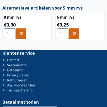
Alternatieve artikelen voor
5 mm rvs
8 mm rvs
6 mm rvs
Prijs: 0,30
Prijs: 0,25
€0,30
€0,25
Aantal kiezen voor 8 mm rvs
Aantal kiezen voor 6 mm rv
Klantenservice
Contact
Verzendinfo
Betaalinfo
Privacy Beleid
Retourneren
Alg. voorwaarden
Technische info
Betaalmethoden