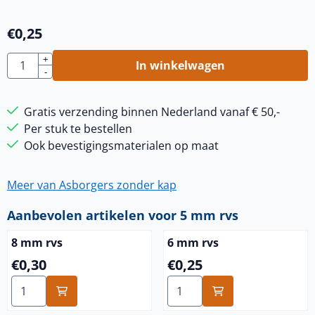
€
0,25
Aantal
+
In winkelwagen
-
Gratis verzending binnen Nederland vanaf € 50,-
Per stuk te bestellen
Ook bevestigingsmaterialen op maat
Meer van Asborgers zonder kap
Aanbevolen artikelen voor
5 mm rvs
8 mm rvs
6 mm rvs
Prijs: 0,30
Prijs: 0,25
€0,30
€0,25
Aantal kiezen voor 8 mm rvs
Aantal kiezen voor 6 mm rv