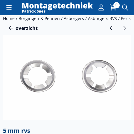
Cookievoorkeuren zijn momenteel gesloten.
0
Home
/
Borgingen & Pennen
/
Asborgers
/
Asborgers RVS
/
Per st
overzicht
5 mm rvs