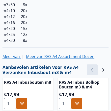
m3x30 8x
m4x10 20x
m4x12 20x
m4x16 20x
m4x20 15x
m4x25 12x
m4x30 8x
Meer van
|
Meer van RVS A4 Assortiment Dozen
Aanbevolen artikelen voor
RVS A4
Verzonken Inbusbout m3 & m4
RVS A4 Inbusbouten m8
RVS A4 Inbus Bolkop
Bouten m3 & m4
Prijs: 17,99
Prijs: 17,99
€17,99
€17,99
Aantal kiezen voor RVS A4 Inbusbouten m8
Aantal kiezen voor RVS A4