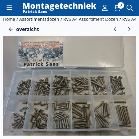
Cookievoorkeuren zijn momenteel gesloten.
0
Home
/
Assortimentsdozen
/
RVS A4 Assortiment Dozen
/
RVS A4 
overzicht