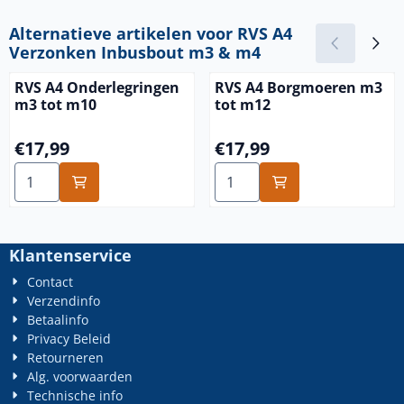
Alternatieve artikelen voor
RVS A4
Verzonken Inbusbout m3 & m4
RVS A4 Onderlegringen
RVS A4 Borgmoeren m3
m3 tot m10
tot m12
Prijs: 17,99
Prijs: 17,99
€17,99
€17,99
Aantal kiezen voor RVS A4 Onderlegringen m3 tot m10
Aantal kiezen voor RVS A4
Klantenservice
Contact
Verzendinfo
Betaalinfo
Privacy Beleid
Retourneren
Alg. voorwaarden
Technische info