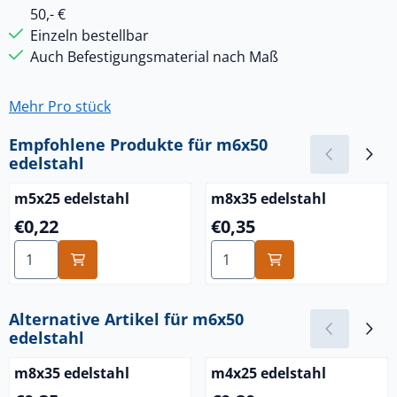
50,- €
Einzeln bestellbar
Auch Befestigungsmaterial nach Maß
Mehr Pro stück
Empfohlene Produkte für
m6x50
edelstahl
m5x25 edelstahl
m8x35 edelstahl
Preis: 0,22
Preis: 0,35
€0,22
€0,35
Anzahl wählen für m5x25 edelstahl
Anzahl wählen für m8x35 ed
Alternative Artikel für
m6x50
edelstahl
m8x35 edelstahl
m4x25 edelstahl