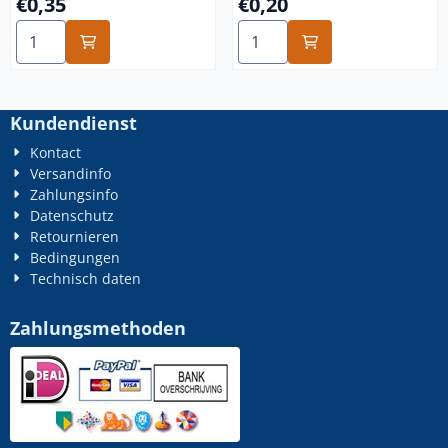
Preis: 0,35
Preis: 0,20
€0,35
€0,20
Anzahl wählen für m8x35 edelstahl
Anzahl wählen für m4x25 ed
Kundendienst
Kontact
Versandinfo
Zahlungsinfo
Datenschutz
Retournieren
Bedingungen
Technisch daten
Zahlungsmethoden