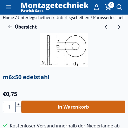
Cookie-Einstellungen sind derzeit geschlossen.
0
Home
/
Unterlegscheiben
/
Unterlegscheiben
/
Karosseriescheib
Übersicht
m6x50 edelstahl
€
0,75
Anzahl
+
In Warenkorb
-
Kostenloser Versand innerhalb der Niederlande ab