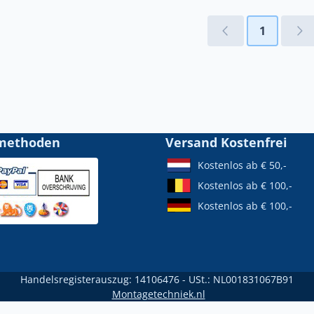
1
methoden
Versand Kostenfrei
Kostenlos ab € 50,-
Kostenlos ab € 100,-
Kostenlos ab € 100,-
Handelsregisterauszug: 14106476 - USt.: NL001831067B91
Montagetechniek.nl