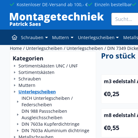
Cookie-Einstellungen sind derzeit geschlossen.
Kostenloser DE-Versand ab 100,- €
Einzeln bestellbar
Suche
Schrauben
Muttern
Unterlegscheiben
Metall
Home
/
Unterlegscheiben
/
Unterlegscheiben
/
DIN 7349 Dick
Pro stück
Kategorien
Sortimentskästen UNC / UNF
Sortimentskästen
Schrauben
m3 edelstahl 
Muttern
Unterlegscheiben
Preis: 0,25
€0,25
INCH Unterlegscheiben /
Federscheiben
DIN 988 Passscheiben
m8 edelstahl 
Ausgleichsscheiben
DIN 7603a Kupferdichtringe
Preis: 0,55
€0,55
DIN 7603a Aluminium dichtringe
Metallschrauben