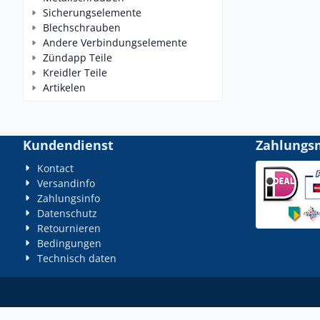
Sicherungselemente
Blechschrauben
Andere Verbindungselemente
Zündapp Teile
Kreidler Teile
Artikelen
Kundendienst
Zahlungs
Kontact
Versandinfo
Zahlungsinfo
Datenschutz
Retournieren
Bedingungen
Technisch daten