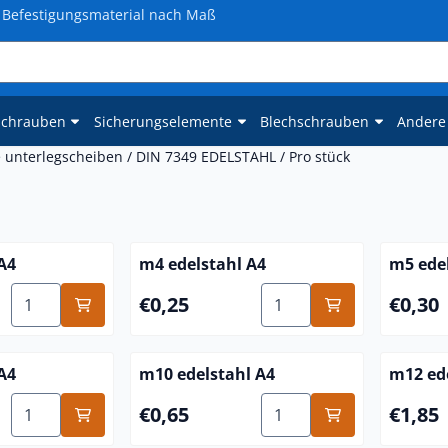
Befestigungsmaterial nach Maß
schrauben
Sicherungselemente
Blechschrauben
Andere
e unterlegscheiben
/
DIN 7349 EDELSTAHL
/
Pro stück
A4
m4 edelstahl A4
m5 ede
Anzahl wählen für m3 edelstahl A4
Anzahl wählen für m4 ed
Preis: 0,25
Preis: 0
€0,25
€0,30
A4
m10 edelstahl A4
m12 ed
Anzahl wählen für m8 edelstahl A4
Anzahl wählen für m10 e
Preis: 0,65
Preis: 1
€0,65
€1,85