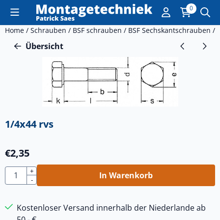
Cookie-Einstellungen sind derzeit geschlossen.
0
Home
/
Schrauben
/
BSF schrauben
/
BSF Sechskantschrauben
/
Übersicht
1/4x44 rvs
€
2,35
Anzahl
+
In Warenkorb
-
Kostenloser Versand innerhalb der Niederlande ab
50,- €