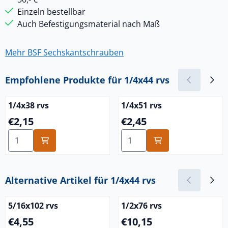
Einzeln bestellbar
Auch Befestigungsmaterial nach Maß
Mehr BSF Sechskantschrauben
Empfohlene Produkte für
1/4x44 rvs
1/4x38 rvs
1/4x51 rvs
Preis: 2,15
Preis: 2,45
€2,15
€2,45
Anzahl wählen für 1/4x38 rvs
Anzahl wählen für 1/4x51 rv
Alternative Artikel für
1/4x44 rvs
5/16x102 rvs
1/2x76 rvs
Preis: 4,55
Preis: 10,15
€4,55
€10,15